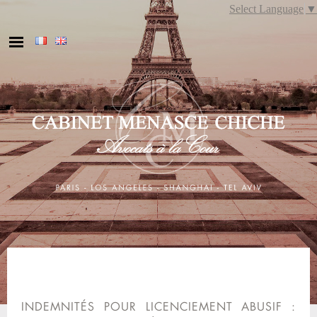
Skip
Select Language
▼
to
content
INDEMNITÉS POUR LICENCIEMENT ABUSIF :