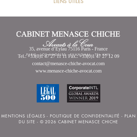
LIENS UTILES
35, avenue d’Eylau 75116 Paris - France
PARIS
-
LOS ANGELES
-
SHANGHAI
-
TEL AVIV
Tel.: +33(0)1 47 27 11 11 Fax.: +33(0)1 47 27 12 09
contact@menasce-chiche-avocat.com
www.menasce-chiche-avocat.com
MENTIONS LÉGALES
-
POLITIQUE DE CONFIDENTIALITÉ
-
PLAN
DU SITE
- © 2026 CABINET MENASCE CHICHE