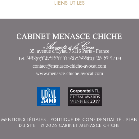
LIENS UTILES
35, avenue d’Eylau 75116 Paris - France
PARIS
-
LOS ANGELES
-
SHANGHAI
-
TEL AVIV
Tel.: +33(0)1 47 27 11 11 Fax.: +33(0)1 47 27 12 09
contact@menasce-chiche-avocat.com
www.menasce-chiche-avocat.com
MENTIONS LÉGALES
-
POLITIQUE DE CONFIDENTIALITÉ
-
PLAN
DU SITE
- © 2026 CABINET MENASCE CHICHE