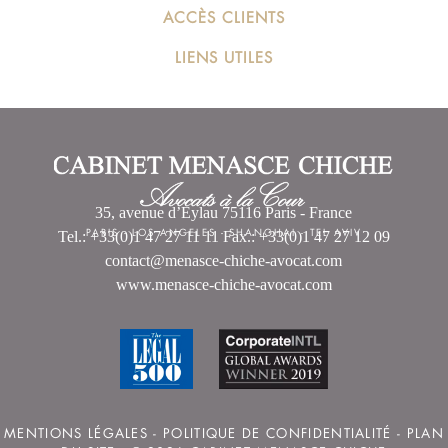
ACCÈS CLIENTS
LIENS UTILES
35, avenue d’Eylau 75116 Paris - France
PARIS
-
LOS ANGELES
-
SHANGHAI
-
TEL AVIV
Tel.: +33(0)1 47 27 11 11 Fax.: +33(0)1 47 27 12 09
contact@menasce-chiche-avocat.com
www.menasce-chiche-avocat.com
MENTIONS LÉGALES
-
POLITIQUE DE CONFIDENTIALITÉ
-
PLAN