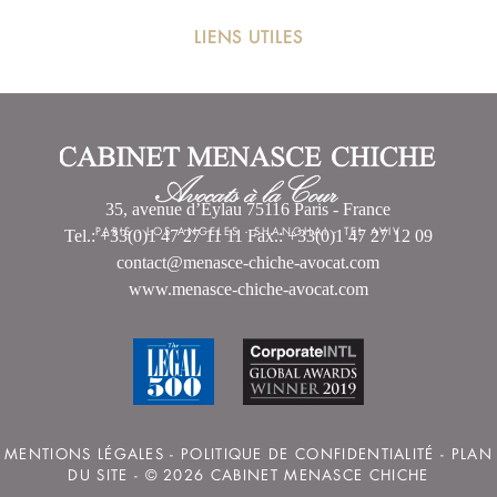
LIENS UTILES
35, avenue d’Eylau 75116 Paris - France
PARIS
-
LOS ANGELES
-
SHANGHAI
-
TEL AVIV
Tel.: +33(0)1 47 27 11 11 Fax.: +33(0)1 47 27 12 09
contact@menasce-chiche-avocat.com
www.menasce-chiche-avocat.com
MENTIONS LÉGALES
-
POLITIQUE DE CONFIDENTIALITÉ
-
PLAN
DU SITE
- © 2026 CABINET MENASCE CHICHE