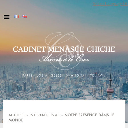
Skip
Select Language
▼
to
content
ACCUEIL
>
INTERNATIONAL
>
NOTRE PRÉSENCE DANS LE
MONDE