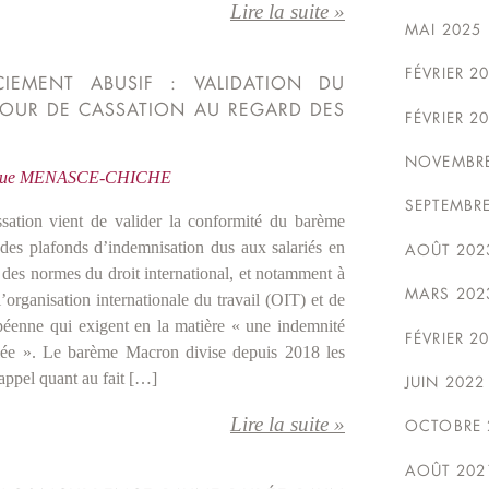
Lire la suite »
MAI 2025
FÉVRIER 2
CIEMENT ABUSIF : VALIDATION DU
OUR DE CASSATION AU REGARD DES
FÉVRIER 2
NOVEMBRE
ique MENASCE-CHICHE
SEPTEMBR
sation vient de valider la conformité du barème
es plafonds d’indemnisation dus aux salariés en
AOÛT 202
 des normes du droit international, et notamment à
MARS 202
’organisation internationale du travail (OIT) et de
ropéenne qui exigent en la matière « une indemnité
FÉVRIER 2
iée ». Le barème Macron divise depuis 2018 les
ppel quant au fait […]
JUIN 2022
Lire la suite »
OCTOBRE 
AOÛT 202