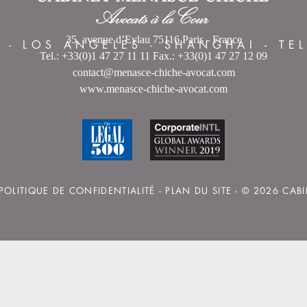
35, avenue d’Eylau 75116 Paris - France
S
-
LOS ANGELES
-
SHANGHAI
-
TE
Tel.: +33(0)1 47 27 11 11 Fax.: +33(0)1 47 27 12 09
contact@menasce-chiche-avocat.com
www.menasce-chiche-avocat.com
POLITIQUE DE CONFIDENTIALITÉ
-
PLAN DU SITE
- © 2026 CAB