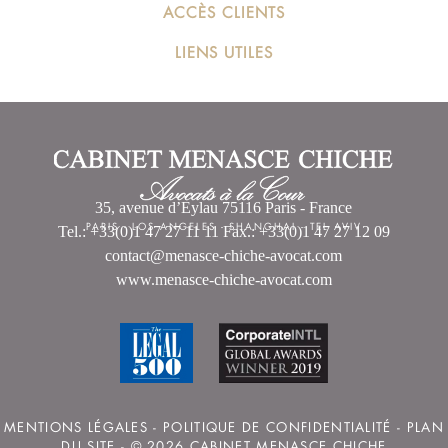
ACCÈS CLIENTS
LIENS UTILES
35, avenue d’Eylau 75116 Paris - France
PARIS
-
LOS ANGELES
-
SHANGHAI
-
TEL AVIV
Tel.: +33(0)1 47 27 11 11 Fax.: +33(0)1 47 27 12 09
contact@menasce-chiche-avocat.com
www.menasce-chiche-avocat.com
MENTIONS LÉGALES
-
POLITIQUE DE CONFIDENTIALITÉ
-
PLAN
DU SITE
- © 2026 CABINET MENASCE CHICHE