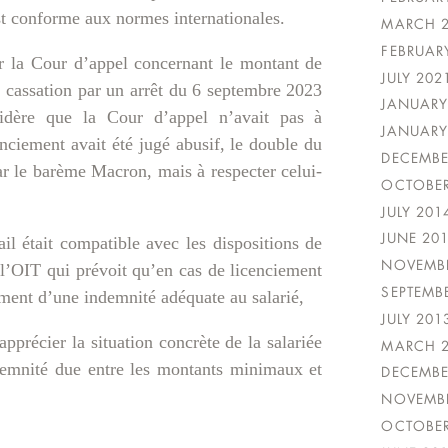
est conforme aux normes internationales.
MARCH 
FEBRUAR
ar la Cour d’appel concernant le montant de
JULY 202
e cassation par un arrêt du 6 septembre 2023
JANUARY
sidère que la Cour d’appel n’avait pas à
JANUARY
enciement avait été jugé abusif, le double du
DECEMBE
 le barème Macron, mais à respecter celui-
OCTOBER
JULY 201
JUNE 20
ail était compatible avec les dispositions de
NOVEMBE
 l’OIT qui prévoit qu’en cas de licenciement
SEPTEMB
ement d’une indemnité adéquate au salarié,
JULY 201
pprécier la situation concrète de la salariée
MARCH 
demnité due entre les montants minimaux et
DECEMBE
NOVEMBE
OCTOBER