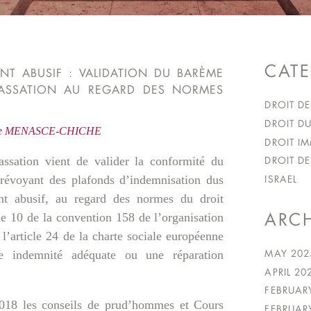
CATE
NT ABUSIF : VALIDATION DU BARÈME
ASSATION AU REGARD DES NORMES
DROIT DE
DROIT DU
ue MENASCE-CHICHE
DROIT IM
ssation vient de valider la conformité du
DROIT DE
évoyant des plafonds d’indemnisation dus
ISRAEL
nt abusif, au regard des normes du droit
ARCH
cle 10 de la convention 158 de l’organisation
 l’article 24 de la charte sociale européenne
MAY 202
e indemnité adéquate ou une réparation
APRIL 20
FEBRUAR
018 les conseils de prud’hommes et Cours
FEBRUAR