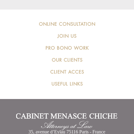
ONLINE CONSULTATION
JOIN US
PRO BONO WORK
OUR CLIENTS
CLIENT ACCES
USEFUL LINKS
35, avenue d’Eylau 75116 Paris - France