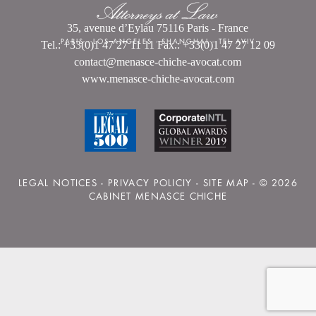
35, avenue d’Eylau 75116 Paris - France
PARIS
-
LOS ANGELES
-
SHANGHAI
-
TEL AVIV
Tel.: +33(0)1 47 27 11 11 Fax.: +33(0)1 47 27 12 09
contact@menasce-chiche-avocat.com
www.menasce-chiche-avocat.com
LEGAL NOTICES
-
PRIVACY POLICIY
-
SITE MAP
- © 2026
CABINET MENASCE CHICHE