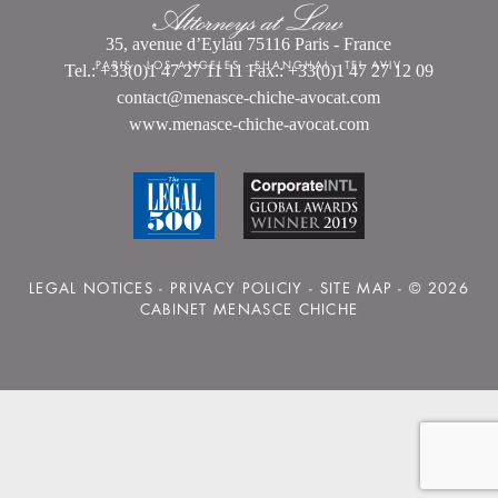
35, avenue d’Eylau 75116 Paris - France
PARIS
-
LOS ANGELES
-
SHANGHAI
-
TEL AVIV
Tel.: +33(0)1 47 27 11 11 Fax.: +33(0)1 47 27 12 09
contact@menasce-chiche-avocat.com
www.menasce-chiche-avocat.com
LEGAL NOTICES
-
PRIVACY POLICIY
-
SITE MAP
- © 2026
CABINET MENASCE CHICHE