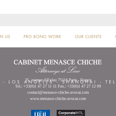
IN US
PRO BONO WORK
OUR CLIENTS
35, avenue d’Eylau 75116 Paris - France
S
-
LOS ANGELES
-
SHANGHAI
-
TE
Tel.: +33(0)1 47 27 11 11 Fax.: +33(0)1 47 27 12 09
contact@menasce-chiche-avocat.com
www.menasce-chiche-avocat.com