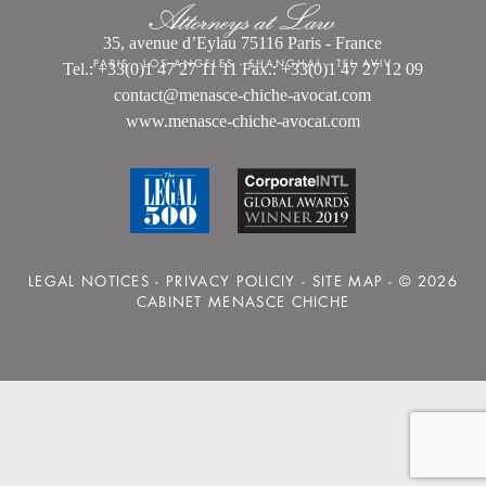
35, avenue d’Eylau 75116 Paris - France
PARIS
-
LOS ANGELES
-
SHANGHAI
-
TEL AVIV
Tel.: +33(0)1 47 27 11 11 Fax.: +33(0)1 47 27 12 09
contact@menasce-chiche-avocat.com
www.menasce-chiche-avocat.com
LEGAL NOTICES
-
PRIVACY POLICIY
-
SITE MAP
- © 2026
CABINET MENASCE CHICHE