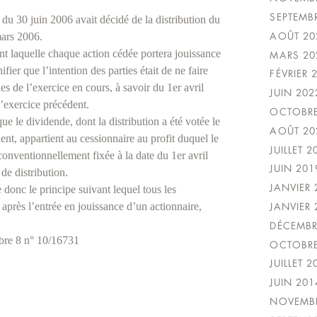
SEPTEMB
du 30 juin 2006 avait décidé de la distribution du
AOÛT 20
mars 2006.
ant laquelle chaque action cédée portera jouissance
MARS 20
fier que l’intention des parties était de ne faire
FÉVRIER 
es de l’exercice en cours, à savoir du 1er avril
JUIN 202
’exercice précédent.
OCTOBRE
 le dividende, dont la distribution a été votée le
AOÛT 20
ent, appartient au cessionnaire au profit duquel le
JUILLET 2
 conventionnellement fixée à la date du 1er avril
JUIN 201
 de distribution.
JANVIER 
 donc le principe suivant lequel tous les
 après l’entrée en jouissance d’un actionnaire,
JANVIER 
DÉCEMBR
bre 8 n° 10/16731
OCTOBRE
JUILLET 2
JUIN 201
NOVEMBR