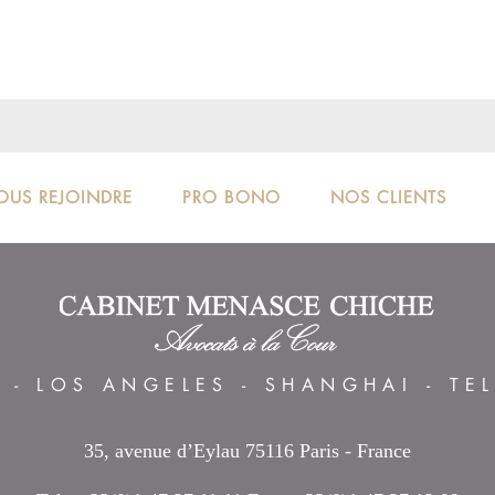
OUS REJOINDRE
PRO BONO
NOS CLIENTS
S
-
LOS ANGELES
-
SHANGHAI
-
TE
35, avenue d’Eylau 75116 Paris - France