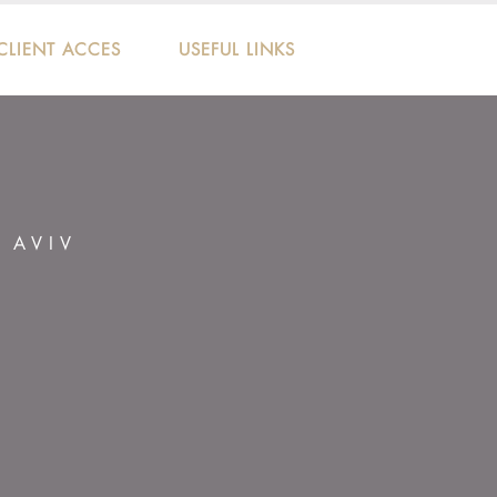
CLIENT ACCES
USEFUL LINKS
L AVIV