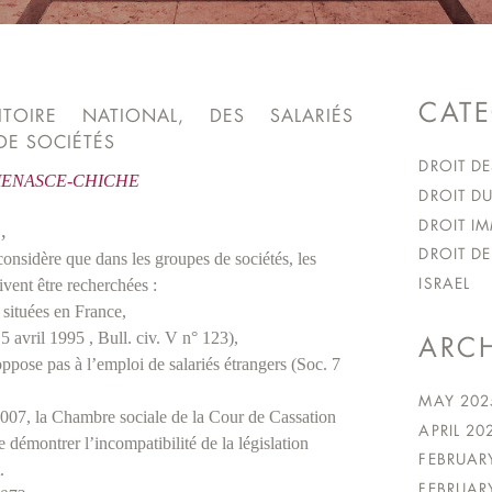
CATE
ITOIRE NATIONAL, DES SALARIÉS
DE SOCIÉTÉS
DROIT DE
 MENASCE-CHICHE
DROIT DU
DROIT IM
,
DROIT DE
onsidère que dans les groupes de sociétés, les
ISRAEL
ivent être recherchées :
 situées en France,
 5 avril 1995 , Bull. civ. V n° 123),
ARCH
oppose pas à l’emploi de salariés étrangers (Soc. 7
MAY 202
2007, la Chambre sociale de la Cour de Cassation
APRIL 20
e démontrer l’incompatibilité de la législation
FEBRUAR
.
FEBRUAR