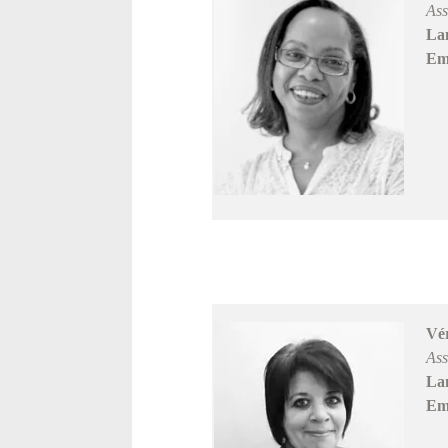
Ass
La
Ema
Vé
Ass
La
Ema