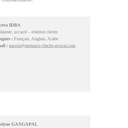
céra IDBA
istante, accueil – relation clients
ngues :
Français, Anglais, Arabe
il :
nacera@menasce-chiche-avocat.com
celyne GANGAPAL