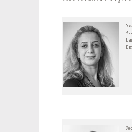
Na
Ass
La
Ema
Jo