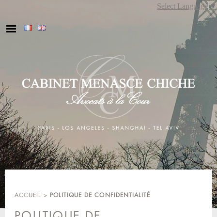
Skip
Select Language
▼
to
content
ACCUEIL
>
POLITIQUE DE CONFIDENTIALITÉ
POLITIQUE DE